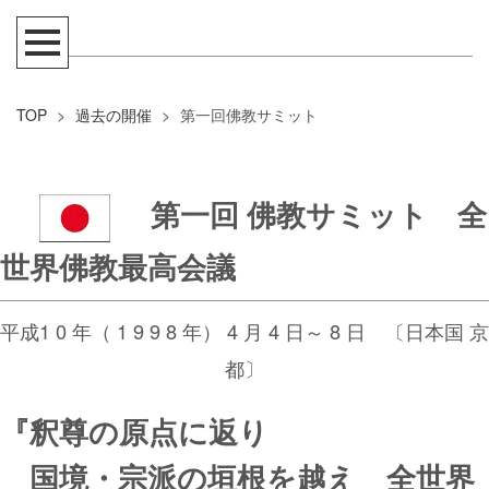
TOP
>
過去の開催
>
第一回佛教サミット
第一回 佛教サミット 全
世界佛教最高会議
平成1 0 年（ 1 9 9 8 年） 4 月 4 日～ 8 日 〔日本国 京
都〕
『釈尊の原点に返り
国境・宗派の垣根を越え 全世界