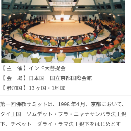
【 主 催 】
インド大菩提会
【 会 場 】
日本国 国立京都国際会館
【 参加国 】
13 ヶ国・1地域
第一回佛教サミットは、1998 年4 月、京都において、
タイ王国 ソムデット・プラ・ニャナサ
ンバラ法王猊
下、チベット ダライ・ラマ法王猊下をはじめとす