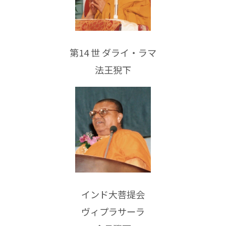
第14 世 ダライ・ラマ
法王猊下
インド大菩提会
ヴィプラサーラ