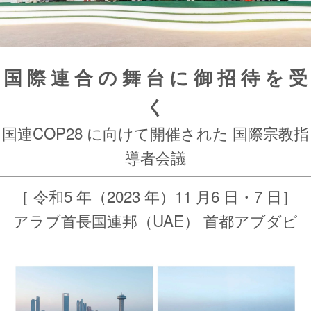
国 際 連 合 の 舞 台 に 御 招 待 を 受
く
国連COP28 に向けて開催された 国際宗教指
導者会議
［ 令和5 年（2023 年）11 月6 日・7 日］
アラブ首長国連邦（UAE） 首都アブダビ