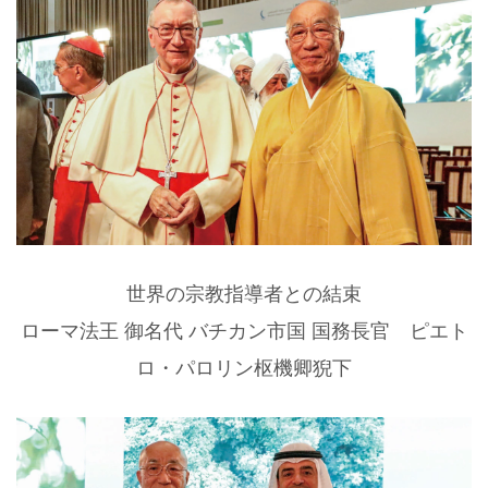
世界の宗教指導者との結束
ローマ法王 御名代 バチカン市国 国務長官 ピエト
ロ・パロリン枢機卿猊下