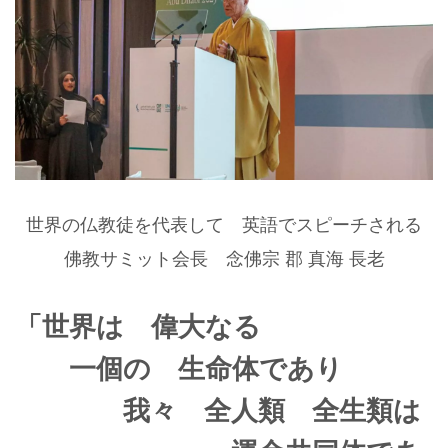
世界の仏教徒を代表して 英語でスピーチされる
佛教サミット会長 念佛宗 郡 真海 長老
「世界は 偉大なる
一個の 生命体であり
我々 全人類 全生類は