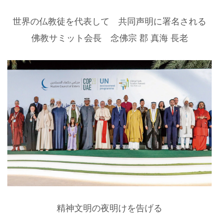
世界の仏教徒を代表して 共同声明に署名される
佛教サミット会長 念佛宗 郡 真海 長老
精神文明の夜明けを告げる