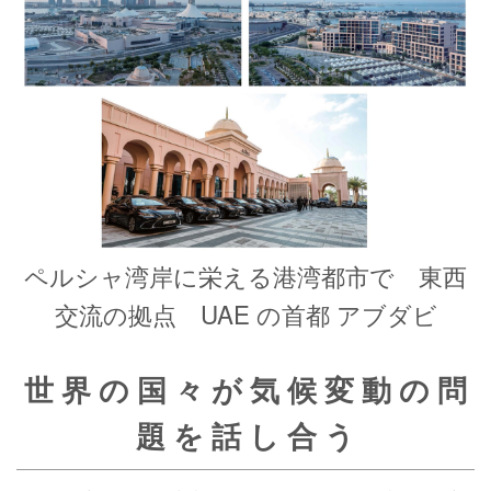
ペルシャ湾岸に栄える港湾都市で 東西
交流の拠点 UAE の首都 アブダビ
世 界 の 国 々 が 気 候 変 動 の 問
題 を 話 し 合 う