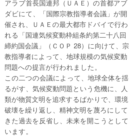
アラブ首長国連邦（ＵＡＥ）の首都アブ
ダビにて、「国際宗教指導者会議」
が開
催され、ＵＡＥの最大都市ドバイで行わ
れる「国連気候変動枠組条約
第二十八回
締約国会議」（ＣＯＰ 28）に向けて、宗
教指導者によって、
地球規模の気候変動
問題への提言が行われました。
この二つの会議によって、地球全体を揺
るがす、気候変動問題という危
機に、人
類が物質文明を追求するばかりで、環境
破壊を繰り返し、精神
文明を蔑ろにして
きた過去を反省し、未来を開こうとして
います。