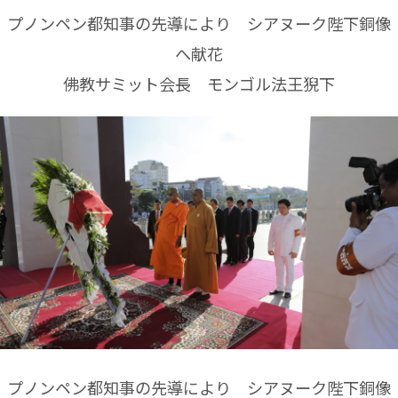
プノンペン都知事の先導により シアヌーク陛下銅像
へ献花
佛教サミット会長 モンゴル法王猊下
プノンペン都知事の先導により シアヌーク陛下銅像