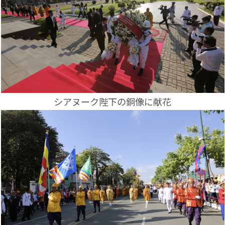
シアヌーク陛下の銅像に献花