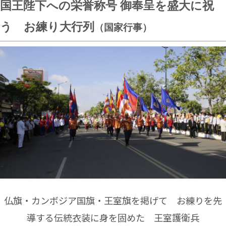
国王陛下への栄誉称号 御奉呈を盛大に祝
う お練り大行列
（国家行事）
仏旗・カンボジア国旗・王室旗を掲げて お練りを先
導する伝統衣装に身を固めた 王室護衛兵