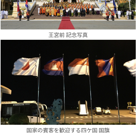
王宮前 記念写真
国家の賓客を歓迎する四ケ国 国旗