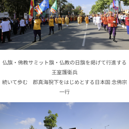
仏旗・佛教サミット旗・仏教の日旗を掲げて行進する
王室護衛兵
続いて歩む 郡真海猊下をはじめとする日本国 念佛宗
一行