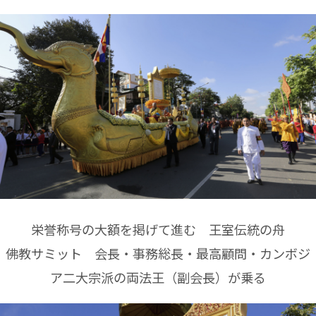
栄誉称号の大額を掲げて進む 王室伝統の舟
佛教サミット 会長・事務総長・最高顧問・カンボジ
ア二大宗派の両法王（副会長）が乗る