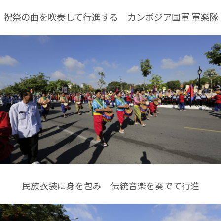
祝祭の曲を吹奏して行進する カンボジア国軍 軍楽隊
民族衣装に身を包み 伝統音楽を奏でて行進