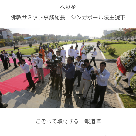
へ献花
佛教サミット事務総長 シンガポール法王猊下
こぞって取材する 報道陣