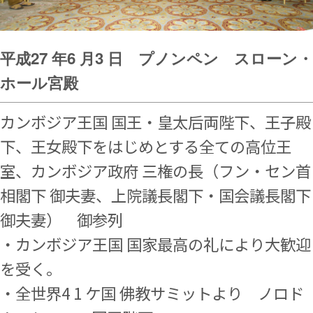
平成27 年6 月3 日 プノンペン スローン・
ホール宮殿
カンボジア王国 国王・皇太后両陛下、王子殿
下、王女殿下をはじめと
する全ての高位王
室、カンボジア政府 三権の長（フン・セン首
相閣下 御夫妻、
上院議長閣下・国会議長閣下
御夫妻） 御参列
・カンボジア王国 国家最高の礼により大歓迎
を受く。
・全世界4 1 ケ国 佛教サミットより ノロド