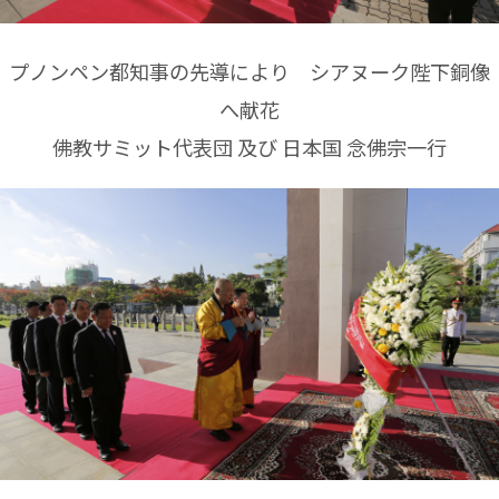
プノンペン都知事の先導により シアヌーク陛下銅像
へ献花
佛教サミット代表団 及び 日本国 念佛宗一行