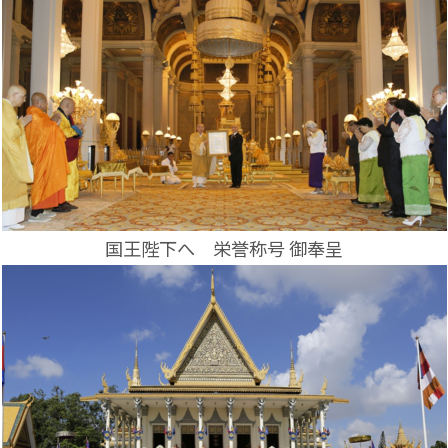
国王陛下へ 栄誉称号 御奉呈