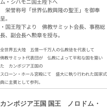
ム・シハモニ国王陛下へ
栄誉称号「世界仏教興隆の聖王」を御奉
呈。
・国王陛下より 佛教サミット会長、事務総
長、副会長へ勲章を授与。
全世界五大陸 五億一千万人の仏教徒を代表して
佛教サミット代表団が 仏教によって平和な国を築い
た カンボジア王国の
スローン・ホール宮殿にて 盛大に執り行われた国家式
典に主賓として参列。
カンボジア王国 国王 ノロドム・