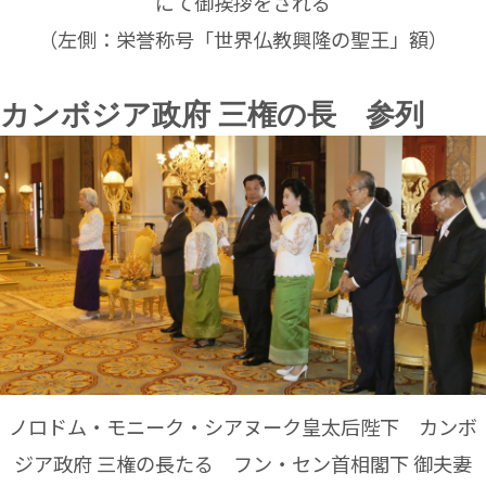
にて御挨拶をされる
（左側：栄誉称号「世界仏教興隆の聖王」額）
カンボジア政府 三権の長 参列
ノロドム・モニーク・シアヌーク皇太后陛下 カンボ
ジア政府 三権の長たる フン・セン首相閣下 御夫妻