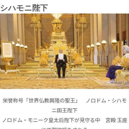
シハモニ陛下
栄誉称号「世界仏教興隆の聖王」 ノロドム・シハモ
ニ国王陛下
ノロドム・モニーク皇太后陛下が見守る中 宮殿 玉座